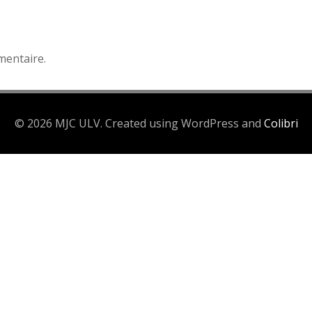
mentaire.
© 2026 MJC ULV. Created using WordPress and
Colibri